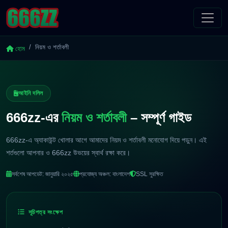
নিয়ম ও শর্তাবলী
হোম
আইনি দলিল
666zz-এর
নিয়ম ও শর্তাবলী
– সম্পূর্ণ গাইড
666zz-এ অ্যাকাউন্ট খোলার আগে আমাদের নিয়ম ও শর্তাবলী মনোযোগ দিয়ে পড়ুন। এই
শর্তগুলো আপনার ও 666zz উভয়ের স্বার্থ রক্ষা করে।
সর্বশেষ আপডেট: জানুয়ারি ২০২৫
প্রযোজ্য অঞ্চল: বাংলাদেশ
SSL সুরক্ষিত
সূচিপত্র সংক্ষেপ