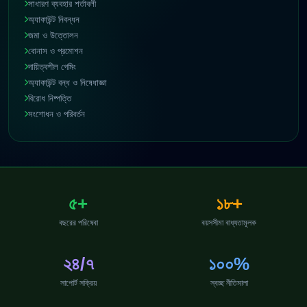
সাধারণ ব্যবহার শর্তাবলী
অ্যাকাউন্ট নিবন্ধন
জমা ও উত্তোলন
বোনাস ও প্রমোশন
দায়িত্বশীল গেমিং
অ্যাকাউন্ট বন্ধ ও নিষেধাজ্ঞা
বিরোধ নিষ্পত্তি
সংশোধন ও পরিবর্তন
৫+
১৮+
বছরের পরিষেবা
বয়সসীমা বাধ্যতামূলক
২৪/৭
১০০%
সাপোর্ট সক্রিয়
স্বচ্ছ নীতিমালা