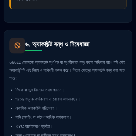
৬. অ্যাকাউন্ট বন্ধ ও নিষেধাজ্ঞা
666zz যেকোনো অ্যাকাউন্ট স্থগিত বা স্থায়ীভাবে বন্ধ করার অধিকার রাখে যদি সেই
অ্যাকাউন্টটি এই নিয়ম ও শর্তাবলী লঙ্ঘন করে। নিচের ক্ষেত্রে অ্যাকাউন্ট বন্ধ করা হতে
পারে:
মিথ্যা বা ভুল নিবন্ধন তথ্য প্রদান।
প্রতারণামূলক কার্যকলাপ বা বোনাস অপব্যবহার।
একাধিক অ্যাকাউন্ট পরিচালনা।
মানি লন্ডারিং বা অবৈধ আর্থিক কার্যকলাপ।
KYC যাচাইকরণে ব্যর্থতা।
অন্য খেলোয়াড় বা কর্মীদের সাথে অসদাচরণ।