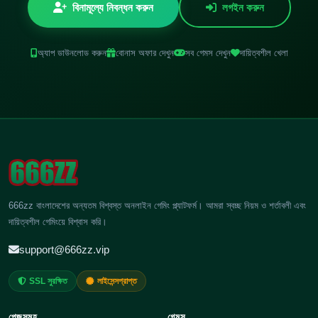
বিনামূল্যে নিবন্ধন করুন
লগইন করুন
অ্যাপ ডাউনলোড করুন
বোনাস অফার দেখুন
সব গেমস দেখুন
দায়িত্বশীল খেলা
666zz বাংলাদেশের অন্যতম বিশ্বস্ত অনলাইন গেমিং প্ল্যাটফর্ম। আমরা স্বচ্ছ নিয়ম ও শর্তাবলী এবং
দায়িত্বশীল গেমিংয়ে বিশ্বাস করি।
support@666zz.vip
SSL সুরক্ষিত
লাইসেন্সপ্রাপ্ত
পেজসমূহ
গেমস