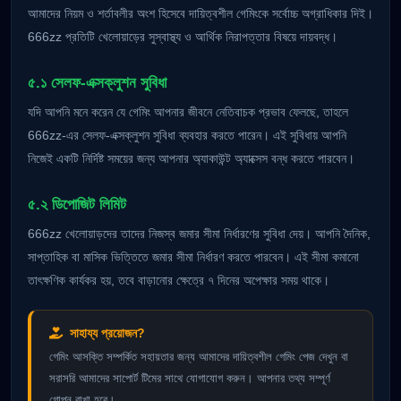
আমাদের নিয়ম ও শর্তাবলীর অংশ হিসেবে দায়িত্বশীল গেমিংকে সর্বোচ্চ অগ্রাধিকার দিই।
666zz প্রতিটি খেলোয়াড়ের সুস্বাস্থ্য ও আর্থিক নিরাপত্তার বিষয়ে দায়বদ্ধ।
৫.১ সেলফ-এক্সক্লুশন সুবিধা
যদি আপনি মনে করেন যে গেমিং আপনার জীবনে নেতিবাচক প্রভাব ফেলছে, তাহলে
666zz-এর সেলফ-এক্সক্লুশন সুবিধা ব্যবহার করতে পারেন। এই সুবিধায় আপনি
নিজেই একটি নির্দিষ্ট সময়ের জন্য আপনার অ্যাকাউন্ট অ্যাক্সেস বন্ধ করতে পারবেন।
৫.২ ডিপোজিট লিমিট
666zz খেলোয়াড়দের তাদের নিজস্ব জমার সীমা নির্ধারণের সুবিধা দেয়। আপনি দৈনিক,
সাপ্তাহিক বা মাসিক ভিত্তিতে জমার সীমা নির্ধারণ করতে পারবেন। এই সীমা কমানো
তাৎক্ষণিক কার্যকর হয়, তবে বাড়ানোর ক্ষেত্রে ৭ দিনের অপেক্ষার সময় থাকে।
সাহায্য প্রয়োজন?
গেমিং আসক্তি সম্পর্কিত সহায়তার জন্য আমাদের দায়িত্বশীল গেমিং পেজ দেখুন বা
সরাসরি আমাদের সাপোর্ট টিমের সাথে যোগাযোগ করুন। আপনার তথ্য সম্পূর্ণ
গোপন রাখা হবে।