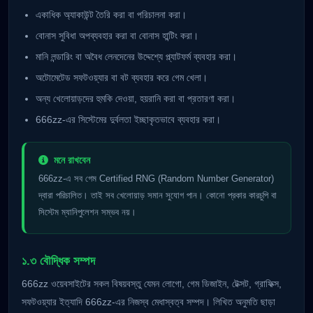
একাধিক অ্যাকাউন্ট তৈরি করা বা পরিচালনা করা।
বোনাস সুবিধা অপব্যবহার করা বা বোনাস হান্টিং করা।
মানি লন্ডারিং বা অবৈধ লেনদেনের উদ্দেশ্যে প্ল্যাটফর্ম ব্যবহার করা।
অটোমেটেড সফটওয়্যার বা বট ব্যবহার করে গেম খেলা।
অন্য খেলোয়াড়দের হুমকি দেওয়া, হয়রানি করা বা প্রতারণা করা।
666zz-এর সিস্টেমের দুর্বলতা ইচ্ছাকৃতভাবে ব্যবহার করা।
মনে রাখবেন
666zz-এ সব গেম Certified RNG (Random Number Generator)
দ্বারা পরিচালিত। তাই সব খেলোয়াড় সমান সুযোগ পান। কোনো প্রকার কারচুপি বা
সিস্টেম ম্যানিপুলেশন সম্ভব নয়।
১.৩ বৌদ্ধিক সম্পদ
666zz ওয়েবসাইটের সকল বিষয়বস্তু যেমন লোগো, গেম ডিজাইন, টেক্সট, গ্রাফিক্স,
সফটওয়্যার ইত্যাদি 666zz-এর নিজস্ব মেধাস্বত্ব সম্পদ। লিখিত অনুমতি ছাড়া