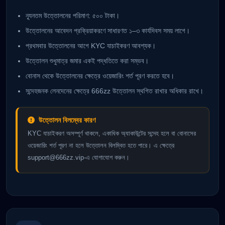
ন্যূনতম উত্তোলনের পরিমাণ: ৫০০ টাকা।
উত্তোলনের আবেদন প্রক্রিয়াকরণে সাধারণত ১–৩ কার্যদিবস সময় লাগে।
প্রথমবার উত্তোলনের আগে KYC যাচাইকরণ আবশ্যক।
উত্তোলন শুধুমাত্র জমার একই পদ্ধতিতে করা সম্ভব।
বোনাস থেকে উত্তোলনের ক্ষেত্রে ওয়েজারিং শর্ত পূরণ করতে হবে।
সন্দেহজনক লেনদেনের ক্ষেত্রে 666zz উত্তোলন স্থগিত রাখার অধিকার রাখে।
উত্তোলন বিলম্বের কারণ
KYC যাচাইকরণ অসম্পূর্ণ থাকলে, একাধিক অ্যাকাউন্টের সন্দেহ হলে বা বোনাসের
ওয়েজারিং শর্ত পূরণ না হলে উত্তোলন বিলম্বিত হতে পারে। এ ক্ষেত্রে
support@666zz.vip-
এ যোগাযোগ করুন।