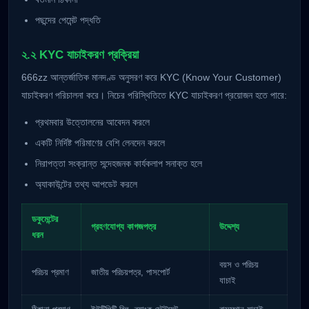
পছন্দের পেমেন্ট পদ্ধতি
২.২ KYC যাচাইকরণ প্রক্রিয়া
666zz আন্তর্জাতিক মানদণ্ড অনুসরণ করে KYC (Know Your Customer)
যাচাইকরণ পরিচালনা করে। নিচের পরিস্থিতিতে KYC যাচাইকরণ প্রয়োজন হতে পারে:
প্রথমবার উত্তোলনের আবেদন করলে
একটি নির্দিষ্ট পরিমাণের বেশি লেনদেন করলে
নিরাপত্তা সংক্রান্ত সন্দেহজনক কার্যকলাপ সনাক্ত হলে
অ্যাকাউন্টের তথ্য আপডেট করলে
ডকুমেন্টের
গ্রহণযোগ্য কাগজপত্র
উদ্দেশ্য
ধরন
বয়স ও পরিচয়
পরিচয় প্রমাণ
জাতীয় পরিচয়পত্র, পাসপোর্ট
যাচাই