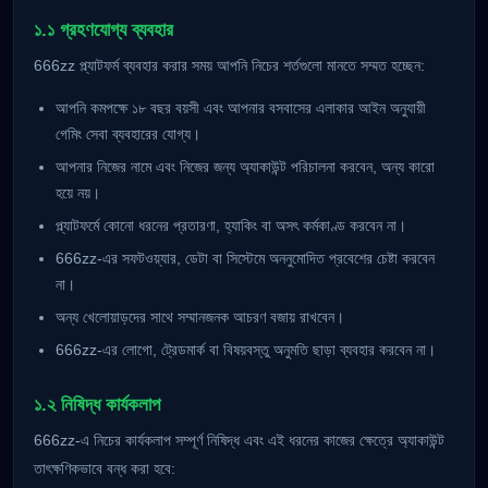
১.১ গ্রহণযোগ্য ব্যবহার
666zz প্ল্যাটফর্ম ব্যবহার করার সময় আপনি নিচের শর্তগুলো মানতে সম্মত হচ্ছেন:
আপনি কমপক্ষে ১৮ বছর বয়সী এবং আপনার বসবাসের এলাকার আইন অনুযায়ী
গেমিং সেবা ব্যবহারের যোগ্য।
আপনার নিজের নামে এবং নিজের জন্য অ্যাকাউন্ট পরিচালনা করবেন, অন্য কারো
হয়ে নয়।
প্ল্যাটফর্মে কোনো ধরনের প্রতারণা, হ্যাকিং বা অসৎ কর্মকাণ্ড করবেন না।
666zz-এর সফটওয়্যার, ডেটা বা সিস্টেমে অননুমোদিত প্রবেশের চেষ্টা করবেন
না।
অন্য খেলোয়াড়দের সাথে সম্মানজনক আচরণ বজায় রাখবেন।
666zz-এর লোগো, ট্রেডমার্ক বা বিষয়বস্তু অনুমতি ছাড়া ব্যবহার করবেন না।
১.২ নিষিদ্ধ কার্যকলাপ
666zz-এ নিচের কার্যকলাপ সম্পূর্ণ নিষিদ্ধ এবং এই ধরনের কাজের ক্ষেত্রে অ্যাকাউন্ট
তাৎক্ষণিকভাবে বন্ধ করা হবে: