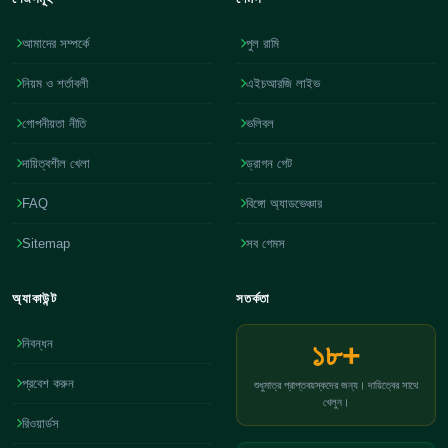
আমাদের সম্পর্কে
পুল রামি
নিয়ম ও শর্তাবলী
এইচআরজি লাইভ
গোপনীয়তা নীতি
ভলিবল
দায়িত্বশীল খেলা
ড্রাগন গেট
FAQ
বিঙ্গো অ্যাডভেঞ্চার
Sitemap
সব গেমস
অ্যাকাউন্ট
সতর্কতা
নিবন্ধন
১৮+
প্রবেশ করুন
শুধুমাত্র প্রাপ্তবয়স্কদের জন্য। দায়িত্বের সাথে
খেলুন।
রিওয়ার্ডস