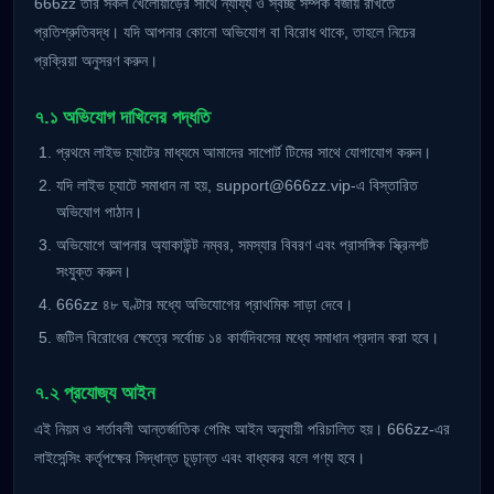
666zz তার সকল খেলোয়াড়ের সাথে ন্যায্য ও স্বচ্ছ সম্পর্ক বজায় রাখতে
প্রতিশ্রুতিবদ্ধ। যদি আপনার কোনো অভিযোগ বা বিরোধ থাকে, তাহলে নিচের
প্রক্রিয়া অনুসরণ করুন।
৭.১ অভিযোগ দাখিলের পদ্ধতি
প্রথমে লাইভ চ্যাটের মাধ্যমে আমাদের সাপোর্ট টিমের সাথে যোগাযোগ করুন।
যদি লাইভ চ্যাটে সমাধান না হয়,
support@666zz.vip-
এ বিস্তারিত
অভিযোগ পাঠান।
অভিযোগে আপনার অ্যাকাউন্ট নম্বর, সমস্যার বিবরণ এবং প্রাসঙ্গিক স্ক্রিনশট
সংযুক্ত করুন।
666zz ৪৮ ঘণ্টার মধ্যে অভিযোগের প্রাথমিক সাড়া দেবে।
জটিল বিরোধের ক্ষেত্রে সর্বোচ্চ ১৪ কার্যদিবসের মধ্যে সমাধান প্রদান করা হবে।
৭.২ প্রযোজ্য আইন
এই নিয়ম ও শর্তাবলী আন্তর্জাতিক গেমিং আইন অনুযায়ী পরিচালিত হয়। 666zz-এর
লাইসেন্সিং কর্তৃপক্ষের সিদ্ধান্ত চূড়ান্ত এবং বাধ্যকর বলে গণ্য হবে।