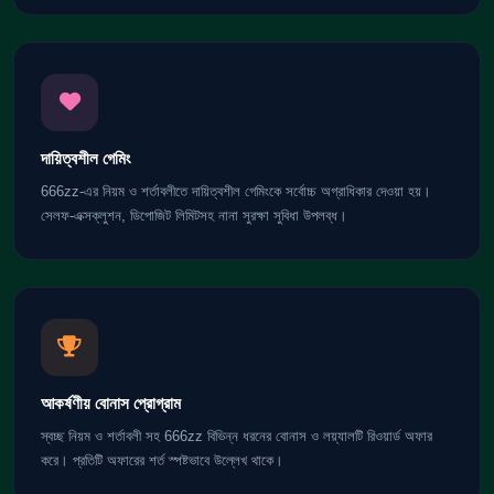
দায়িত্বশীল গেমিং
666zz-এর নিয়ম ও শর্তাবলীতে দায়িত্বশীল গেমিংকে সর্বোচ্চ অগ্রাধিকার দেওয়া হয়।
সেলফ-এক্সক্লুশন, ডিপোজিট লিমিটসহ নানা সুরক্ষা সুবিধা উপলব্ধ।
আকর্ষণীয় বোনাস প্রোগ্রাম
স্বচ্ছ নিয়ম ও শর্তাবলী সহ 666zz বিভিন্ন ধরনের বোনাস ও লয়্যালটি রিওয়ার্ড অফার
করে। প্রতিটি অফারের শর্ত স্পষ্টভাবে উল্লেখ থাকে।