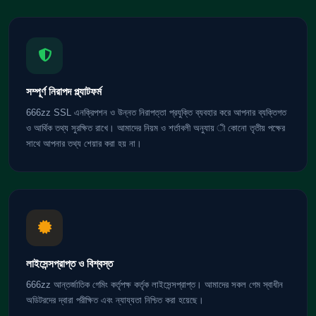
সম্পূর্ণ নিরাপদ প্ল্যাটফর্ম
666zz SSL এনক্রিপশন ও উন্নত নিরাপত্তা প্রযুক্তি ব্যবহার করে আপনার ব্যক্তিগত
ও আর্থিক তথ্য সুরক্ষিত রাখে। আমাদের নিয়ম ও শর্তাবলী অনুযায় ী কোনো তৃতীয় পক্ষের
সাথে আপনার তথ্য শেয়ার করা হয় না।
লাইসেন্সপ্রাপ্ত ও বিশ্বস্ত
666zz আন্তর্জাতিক গেমিং কর্তৃপক্ষ কর্তৃক লাইসেন্সপ্রাপ্ত। আমাদের সকল গেম স্বাধীন
অডিটরদের দ্বারা পরীক্ষিত এবং ন্যায্যতা নিশ্চিত করা হয়েছে।