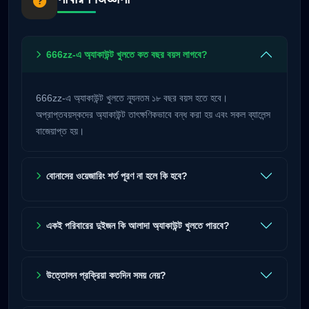
666zz-এ অ্যাকাউন্ট খুলতে কত বছর বয়স লাগবে?
666zz-এ অ্যাকাউন্ট খুলতে ন্যূনতম ১৮ বছর বয়স হতে হবে।
অপ্রাপ্তবয়স্কদের অ্যাকাউন্ট তাৎক্ষণিকভাবে বন্ধ করা হয় এবং সকল ব্যালেন্স
বাজেয়াপ্ত হয়।
বোনাসের ওয়েজারিং শর্ত পূরণ না হলে কি হবে?
একই পরিবারের দুইজন কি আলাদা অ্যাকাউন্ট খুলতে পারবে?
উত্তোলন প্রক্রিয়া কতদিন সময় নেয়?