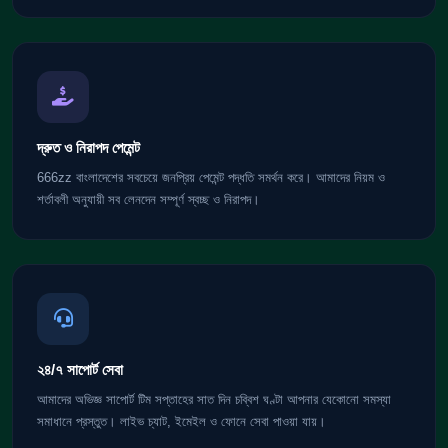
দ্রুত ও নিরাপদ পেমেন্ট
666zz বাংলাদেশের সবচেয়ে জনপ্রিয় পেমেন্ট পদ্ধতি সমর্থন করে। আমাদের নিয়ম ও
শর্তাবলী অনুযায়ী সব লেনদেন সম্পূর্ণ স্বচ্ছ ও নিরাপদ।
২৪/৭ সাপোর্ট সেবা
আমাদের অভিজ্ঞ সাপোর্ট টিম সপ্তাহের সাত দিন চব্বিশ ঘণ্টা আপনার যেকোনো সমস্যা
সমাধানে প্রস্তুত। লাইভ চ্যাট, ইমেইল ও ফোনে সেবা পাওয়া যায়।