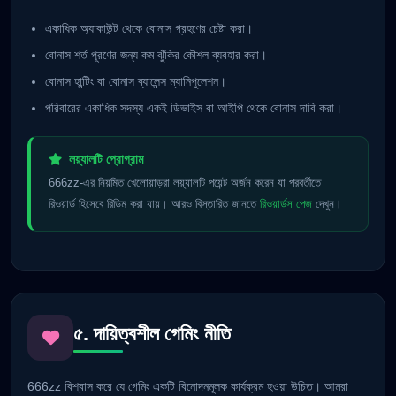
একাধিক অ্যাকাউন্ট থেকে বোনাস গ্রহণের চেষ্টা করা।
বোনাস শর্ত পূরণের জন্য কম ঝুঁকির কৌশল ব্যবহার করা।
বোনাস হান্টিং বা বোনাস ব্যালেন্স ম্যানিপুলেশন।
পরিবারের একাধিক সদস্য একই ডিভাইস বা আইপি থেকে বোনাস দাবি করা।
লয়্যালটি প্রোগ্রাম
666zz-এর নিয়মিত খেলোয়াড়রা লয়্যালটি পয়েন্ট অর্জন করেন যা পরবর্তীতে
রিওয়ার্ড হিসেবে রিডিম করা যায়। আরও বিস্তারিত জানতে
রিওয়ার্ডস পেজ
দেখুন।
৫. দায়িত্বশীল গেমিং নীতি
666zz বিশ্বাস করে যে গেমিং একটি বিনোদনমূলক কার্যক্রম হওয়া উচিত। আমরা