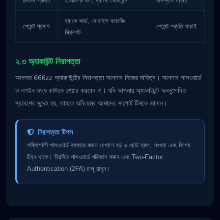
ঠিকানা প্রমাণ
ইউটিলিটি বিল, ব্যাংক স্টেটমেন্ট
বাসস্থান যাচাই
ব্যাংক কার্ড, মোবাইল ব্যাংকিং
পেমেন্ট প্রমাণ
পেমেন্ট পদ্ধতি যাচাই
স্ক্রিনশট
২.৩ অ্যাকাউন্ট নিরাপত্তা
আপনার 666zz অ্যাকাউন্টের নিরাপত্তা আপনার নিজের দায়িত্ব। আপনার পাসওয়ার্ড
ও লগইন তথ্য কাউকে শেয়ার করবেন না। যদি আপনার অ্যাকাউন্টে অননুমোদিত
প্রবেশের সন্দেহ হয়, তাহলে অবিলম্বে আমাদের সাপোর্ট টিমকে জানান।
নিরাপত্তা টিপস
শক্তিশালী পাসওয়ার্ড ব্যবহার করুন যেখানে বড় ও ছোট হরফ, সংখ্যা এবং বিশেষ
চিহ্ন থাকে। নিয়মিত পাসওয়ার্ড পরিবর্তন করুন এবং Two-Factor
Authentication (2FA) চালু রাখুন।