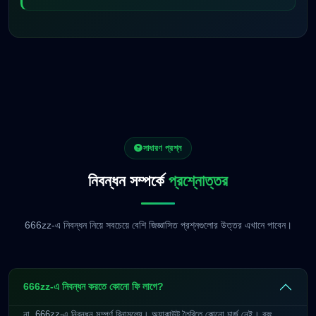
সাধারণ প্রশ্ন
নিবন্ধন সম্পর্কে
প্রশ্নোত্তর
666zz-এ নিবন্ধন নিয়ে সবচেয়ে বেশি জিজ্ঞাসিত প্রশ্নগুলোর উত্তর এখানে পাবেন।
666zz-এ নিবন্ধন করতে কোনো ফি লাগে?
না, 666zz-এ নিবন্ধন সম্পূর্ণ বিনামূল্যে। অ্যাকাউন্ট তৈরিতে কোনো চার্জ নেই। বরং