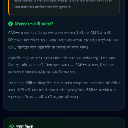
প্রথম ডিপোজিটে ১০০% বোনাস পেতে নিবন্ধনের ২৪ ঘণ্টার মধ্যে ডিপোজিট করুন। বোনাস
কোড ব্যবহার করে অতিরিক্ত সুবিধা নিতে ভুলবেন না।
নিবন্ধনের পরে কী করবেন?
666zz-এ সফলভাবে নিবন্ধন সম্পন্ন হলে আপনাকে ইমেইল বা SMS-এ একটি
নিশ্চিতকরণ বার্তা পাঠানো হবে। এরপর লগইন করে আপনার প্রোফাইল সম্পূর্ণ করুন এবং
KYC যাচাইয়ের জন্য প্রয়োজনীয় কাগজপত্র আপলোড করুন।
প্রোফাইল সম্পূর্ণ করার পর স্বাগত বোনাস দাবি করুন এবং আপনার পছন্দের গেম বেছে
নিন। পুল রামি, ড্রাগন গেট, বিঙ্গো অ্যাডভেঞ্চার — 666zz-এ রয়েছে বিশাল গেম
কালেকশন যা আপনাকে ঘণ্টার পর ঘণ্টা বিনোদন দেবে।
মনে রাখবেন, 666zz দায়িত্বশীল গেমিংকে সর্বোচ্চ গুরুত্ব দেয়। আপনার বাজেট নির্ধারণ
করুন, লিমিট সেট করুন এবং বিনোদনকে সর্বদা প্রাধান্য দিন। 666zz-এ গেমিং মানে
শুধু জেতার চেষ্টা নয় — এটি একটি আনন্দময় অভিজ্ঞতা।
দ্রুত লিঙ্ক