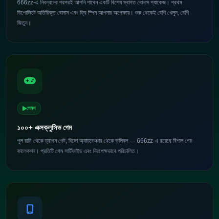
666zz-এ নিবন্ধনের পরপরই আপনি পাবেন একটি বিশেষ স্বাগত বোনাস প্যাকেজ। প্রথম
ডিপোজিটে অতিরিক্ত বোনাস এবং ফ্রি স্পিন আপনার অপেক্ষায়। শুরু থেকেই বেশি খেলুন, বেশি
জিতুন।
গেমস
১০০+ এক্সক্লুসিভ গেম
পুল রামি থেকে ড্রাগন গেট, বিঙ্গো অ্যাডভেঞ্চার থেকে ভলিবল — 666zz-এ রয়েছে বিশাল গেম
কালেকশন। প্রতিটি গেম সার্টিফাইড এবং নিরপেক্ষভাবে পরিচালিত।