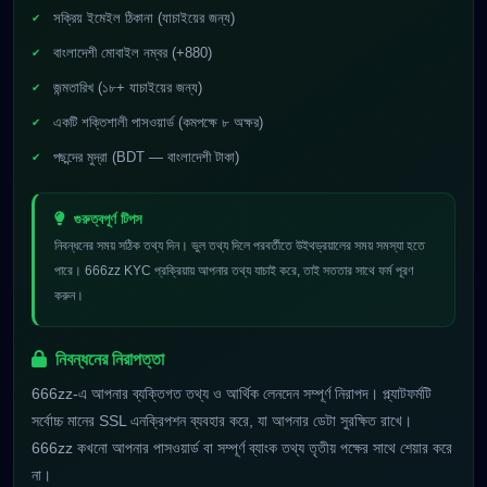
সক্রিয় ইমেইল ঠিকানা (যাচাইয়ের জন্য)
বাংলাদেশী মোবাইল নম্বর (+880)
জন্মতারিখ (১৮+ যাচাইয়ের জন্য)
একটি শক্তিশালী পাসওয়ার্ড (কমপক্ষে ৮ অক্ষর)
পছন্দের মুদ্রা (BDT — বাংলাদেশী টাকা)
গুরুত্বপূর্ণ টিপস
নিবন্ধনের সময় সঠিক তথ্য দিন। ভুল তথ্য দিলে পরবর্তীতে উইথড্রয়ালের সময় সমস্যা হতে
পারে। 666zz KYC প্রক্রিয়ায় আপনার তথ্য যাচাই করে, তাই সততার সাথে ফর্ম পূরণ
করুন।
নিবন্ধনের নিরাপত্তা
666zz-এ আপনার ব্যক্তিগত তথ্য ও আর্থিক লেনদেন সম্পূর্ণ নিরাপদ। প্ল্যাটফর্মটি
সর্বোচ্চ মানের SSL এনক্রিপশন ব্যবহার করে, যা আপনার ডেটা সুরক্ষিত রাখে।
666zz কখনো আপনার পাসওয়ার্ড বা সম্পূর্ণ ব্যাংক তথ্য তৃতীয় পক্ষের সাথে শেয়ার করে
না।