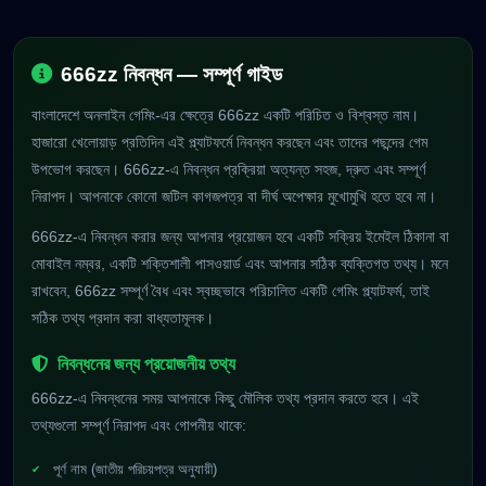
666zz নিবন্ধন — সম্পূর্ণ গাইড
বাংলাদেশে অনলাইন গেমিং-এর ক্ষেত্রে 666zz একটি পরিচিত ও বিশ্বস্ত নাম।
হাজারো খেলোয়াড় প্রতিদিন এই প্ল্যাটফর্মে নিবন্ধন করছেন এবং তাদের পছন্দের গেম
উপভোগ করছেন। 666zz-এ নিবন্ধন প্রক্রিয়া অত্যন্ত সহজ, দ্রুত এবং সম্পূর্ণ
নিরাপদ। আপনাকে কোনো জটিল কাগজপত্র বা দীর্ঘ অপেক্ষার মুখোমুখি হতে হবে না।
666zz-এ নিবন্ধন করার জন্য আপনার প্রয়োজন হবে একটি সক্রিয় ইমেইল ঠিকানা বা
মোবাইল নম্বর, একটি শক্তিশালী পাসওয়ার্ড এবং আপনার সঠিক ব্যক্তিগত তথ্য। মনে
রাখবেন, 666zz সম্পূর্ণ বৈধ এবং স্বচ্ছভাবে পরিচালিত একটি গেমিং প্ল্যাটফর্ম, তাই
সঠিক তথ্য প্রদান করা বাধ্যতামূলক।
নিবন্ধনের জন্য প্রয়োজনীয় তথ্য
666zz-এ নিবন্ধনের সময় আপনাকে কিছু মৌলিক তথ্য প্রদান করতে হবে। এই
তথ্যগুলো সম্পূর্ণ নিরাপদ এবং গোপনীয় থাকে:
পূর্ণ নাম (জাতীয় পরিচয়পত্র অনুযায়ী)