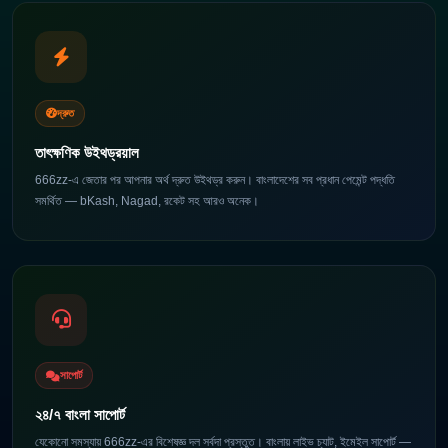
দ্রুত
তাৎক্ষণিক উইথড্রয়াল
666zz-এ জেতার পর আপনার অর্থ দ্রুত উইথড্র করুন। বাংলাদেশের সব প্রধান পেমেন্ট পদ্ধতি
সমর্থিত — bKash, Nagad, রকেট সহ আরও অনেক।
সাপোর্ট
২৪/৭ বাংলা সাপোর্ট
যেকোনো সমস্যায় 666zz-এর বিশেষজ্ঞ দল সর্বদা প্রস্তুত। বাংলায় লাইভ চ্যাট, ইমেইল সাপোর্ট —