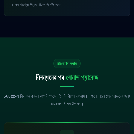
আপনার প্রশ্নের উত্তর পাবেন মিনিটের মধ্যে।
বোনাস অফার
নিবন্ধনের পর
বোনাস প্যাকেজ
666zz-এ নিবন্ধন করলে আপনি পাবেন তিনটি বিশেষ বোনাস। এগুলো নতুন খেলোয়াড়দের জন্য
আমাদের বিশেষ উপহার।