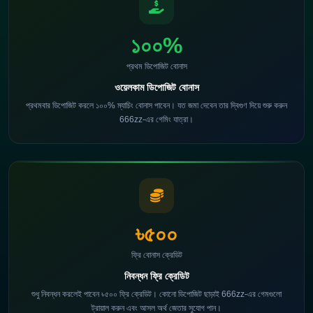
১০০%
প্রথম ডিপোজিট বোনাস
ওয়েলকাম ডিপোজিট বোনাস
প্রথমবার ডিপোজিট করলে ১০০% ম্যাচিং বোনাস পাবেন। যত জমা দেবেন তার দ্বিগুণ দিয়ে শুরু করুন
666zz-এর গেমিং যাত্রা।
৳৫০০
ফ্রি বোনাস ক্রেডিট
নিবন্ধন ফ্রি ক্রেডিট
শুধু নিবন্ধন করলেই পাবেন ৳৫০০ ফ্রি ক্রেডিট। কোনো ডিপোজিট ছাড়াই 666zz-এর গেমগুলো
ট্রায়াল করুন এবং আসল অর্থ জেতার সুযোগ পান।