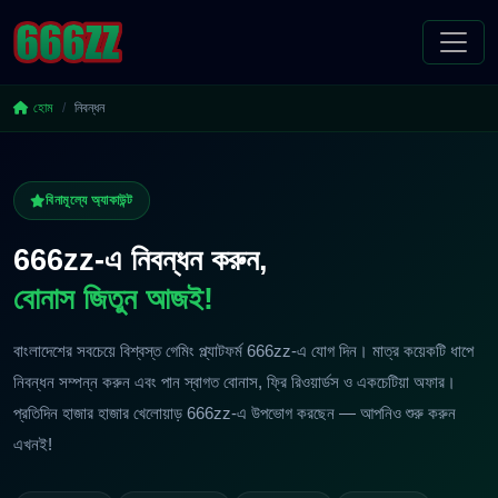
হোম
নিবন্ধন
বিনামূল্যে অ্যাকাউন্ট
666zz-এ নিবন্ধন করুন,
বোনাস জিতুন আজই!
বাংলাদেশের সবচেয়ে বিশ্বস্ত গেমিং প্ল্যাটফর্ম 666zz-এ যোগ দিন। মাত্র কয়েকটি ধাপে
নিবন্ধন সম্পন্ন করুন এবং পান স্বাগত বোনাস, ফ্রি রিওয়ার্ডস ও একচেটিয়া অফার।
প্রতিদিন হাজার হাজার খেলোয়াড় 666zz-এ উপভোগ করছেন — আপনিও শুরু করুন
এখনই!