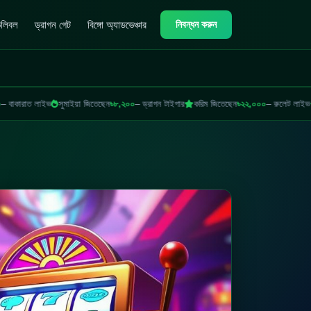
নিবন্ধন করুন
লিবল
ড্রাগন গেট
বিঙ্গো অ্যাডভেঞ্চার
ত লাইভ
সুমাইয়া জিতেছেন
৳৮,২০০
– ড্রাগন টাইগার
করিম জিতেছেন
৳২২,০০০
– রুলেট লাইভ
নাফিসা