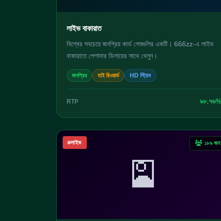
লাইভ বাকারাত
বিশ্বের সবচেয়ে জনপ্রিয় কার্ড গেমগুলির একটি। 666zz-এ লাইভ
বাকারাতে পেশাদার ডিলারের সাথে খেলুন।
জনপ্রিয়
হাই রিওয়ার্ড
HD স্ট্রিম
৯৮.৭৬
RTP
লাইভ
১৮৯ জন
🎴