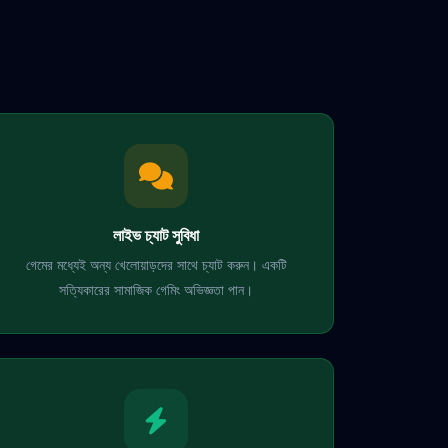
লাইভ চ্যাট সুবিধা
গেমের মধ্যেই অন্য খেলোয়াড়দের সাথে চ্যাট করুন। একটি
সত্যিকারের সামাজিক গেমিং অভিজ্ঞতা পান।