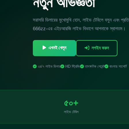
নতুন অভিজ্ঞতা
সরাসরি ডিলারের মুখোমুখি হোন, লাইভ টেবিলে বসুন এবং প্রতিট
666zz-এর এইচআরজি লাইভ বিভাগে আপনাকে স্বাগতম।
এখনই খেলুন
লগইন করুন
২৪/৭ লাইভ ডিলার
HD স্ট্রিমিং
তাৎক্ষণিক পেমেন্ট
বাংলায় সাপোর্ট
৫০+
লাইভ টেবিল