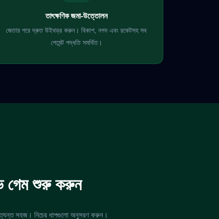
তাৎক্ষণিক জমা-উত্তোলন
জেতার পরে দ্রুত উইথড্র করুন। বিকাশ, নগদ এবং রকেটসহ সব
পেমেন্ট পদ্ধতি সমর্থিত।
 গেম শুরু করুন
্যন্ত সহজ। নিচের ধাপগুলো অনুসরণ করুন।