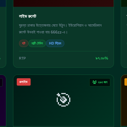
লাইভ রুলেট
ঘুরন্ত চাকার উত্তেজনায় মেতে উঠুন। ইউরোপিয়ান ও আমেরিকান
রুলেট উভয়ই পাওয়া যায় 666zz-এ।
হট
মাল্টি টেবিল
HD স্ট্রিম
%
৯৭.৩০%
RTP
লাইভ
২৬৩ জন
🎯