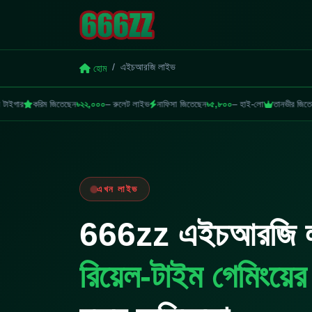
এইচআরজি লাইভ
হোম
করিম জিতেছেন
৳২২,০০০
– রুলেট লাইভ
নাফিসা জিতেছেন
৳৫,৮০০
– হাই-লো
তানভীর জিতেছেন
৳৩৫,
এখন লাইভ
666zz এইচআরজি 
রিয়েল-টাইম গেমিংয়ের