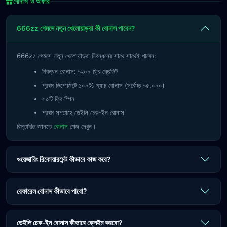
বোনাস ও অফার
666zz গেমসে নতুন খেলোয়াড়রা কী বোনাস পাবেন?
666zz গেমসে নতুন খেলোয়াড়রা নিবন্ধনের সাথে সাথেই পাবেন:
নিবন্ধন বোনাস: ৳২০০ ফ্রি ক্রেডিট
প্রথম ডিপোজিটে ১০০% ম্যাচ বোনাস (সর্বোচ্চ ৳৫,০০০)
৫০টি ফ্রি স্পিন
প্রথম সপ্তাহে ডেইলি চেক-ইন বোনাস
বিস্তারিত জানতে
বোনাস
পেজ দেখুন।
ওয়েজারিং রিকোয়ারমেন্ট কীভাবে কাজ করে?
রেফারেল বোনাস কীভাবে পাবো?
ডেইলি চেক-ইন বোনাস কীভাবে ক্লেইম করবো?