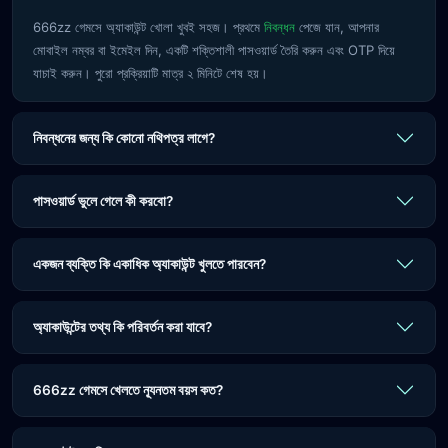
666zz গেমসে অ্যাকাউন্ট খোলা খুবই সহজ। প্রথমে
নিবন্ধন
পেজে যান, আপনার
মোবাইল নম্বর বা ইমেইল দিন, একটি শক্তিশালী পাসওয়ার্ড তৈরি করুন এবং OTP দিয়ে
যাচাই করুন। পুরো প্রক্রিয়াটি মাত্র ২ মিনিটে শেষ হয়।
নিবন্ধনের জন্য কি কোনো নথিপত্র লাগে?
পাসওয়ার্ড ভুলে গেলে কী করবো?
একজন ব্যক্তি কি একাধিক অ্যাকাউন্ট খুলতে পারবেন?
অ্যাকাউন্টের তথ্য কি পরিবর্তন করা যাবে?
666zz গেমসে খেলতে ন্যূনতম বয়স কত?