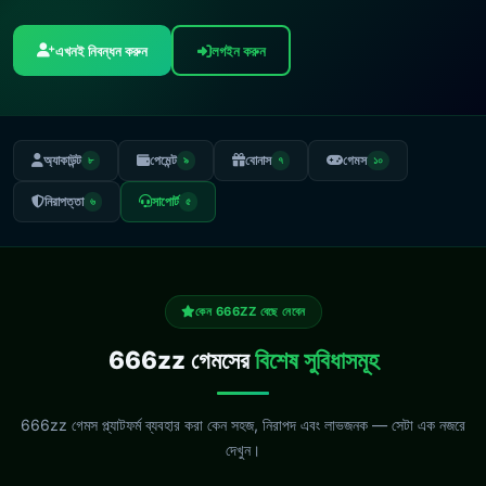
এখনই নিবন্ধন করুন
লগইন করুন
অ্যাকাউন্ট
পেমেন্ট
বোনাস
গেমস
৮
৯
৭
১০
নিরাপত্তা
সাপোর্ট
৬
৫
কেন 666ZZ বেছে নেবেন
666zz গেমসের
বিশেষ সুবিধাসমূহ
666zz গেমস প্ল্যাটফর্ম ব্যবহার করা কেন সহজ, নিরাপদ এবং লাভজনক — সেটা এক নজরে
দেখুন।