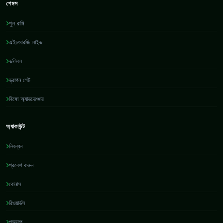
গেমস
পুল রামি
এইচআরজি লাইভ
ভলিবল
ড্রাগন গেট
বিঙ্গো অ্যাডভেঞ্চার
অ্যাকাউন্ট
নিবন্ধন
প্রবেশ করুন
বোনাস
রিওয়ার্ডস
পঅ্যাপ