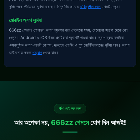
কুলিং-অফ পিরিয়ডের সুবিধা রয়েছে। বিস্তারিত জানতে
দায়িত্বশীল খেলা
পেজটি দেখুন।
মোবাইল অ্যাপ সুবিধা
666zz গেমসের মোবাইল অ্যাপ ব্যবহার করে যেকোনো সময়, যেকোনো জায়গা থেকে গেম
খেলুন। Android ও iOS উভয় প্ল্যাটফর্মে অ্যাপটি পাওয়া যায়। অ্যাপ ব্যবহারকারীরা
এক্সক্লুসিভ অ্যাপ-অনলি বোনাস, দ্রুততর লোডিং ও পুশ নোটিফিকেশনের সুবিধা পান। অ্যাপ
ডাউনলোড করতে
পঅ্যাপ
পেজে যান।
এখনই শুরু করুন
আর অপেক্ষা নয়,
666zz গেমসে
যোগ দিন আজই!