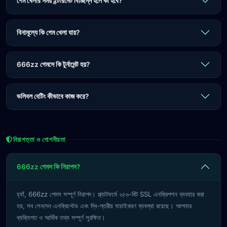
গেম খেলার সময় ইন্টারনেট বিচ্ছিন্ন হলে কী হবে?
বিনামূল্যে কি গেম খেলা যায়?
666zz গেমসে কি টুর্নামেন্ট হয়?
ভলিবল বেটিং কীভাবে কাজ করে?
নিরাপত্তা ও গোপনীয়তা
666zz গেমস কি নিরাপদ?
হ্যাঁ, 666zz গেমস সম্পূর্ণ নিরাপদ। প্ল্যাটফর্মে ২৫৬-বিট SSL এনক্রিপশন ব্যবহার করা
হয়, সব লেনদেন এনক্রিপ্টেড এবং দ্বি-স্তরীয় যাচাইকরণ ব্যবস্থা রয়েছে। আপনার
ব্যক্তিগত ও আর্থিক তথ্য সম্পূর্ণ সুরক্ষিত।