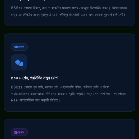
666zz গেমসে বিকাশ, নগদ ও রকেটের মাধ্যমে মাত্র সেকেন্ডে ডিপোজিট করুন। উইথড্রয়ালও
মাত্র ১৫ মিনিটের মধ্যে প্রক্রিয়া হয়। সর্বনিম্ন ডিপোজিট ৳১০০ এবং কোনো লুকানো চার্জ নেই।
গেমস
৫০০+ গেম, প্রতিদিন নতুন যোগ
666zz গেমসে পুল রামি, ড্রাগন গেট, এইচআরজি লাইভ, ভলিবল বেটিং ও বিঙ্গো
অ্যাডভেঞ্চারসহ ৫০০-এরও বেশি গেম রয়েছে। প্রতি সপ্তাহে নতুন গেম যোগ হয়। সব গেমের
RTP আন্তর্জাতিক মান অনুযায়ী নিশ্চিত।
বোনাস