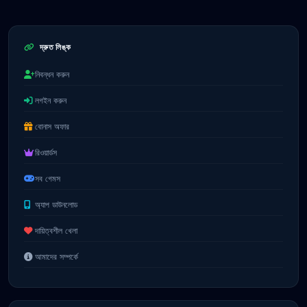
দ্রুত লিঙ্ক
নিবন্ধন করুন
লগইন করুন
বোনাস অফার
রিওয়ার্ডস
সব গেমস
অ্যাপ ডাউনলোড
দায়িত্বশীল খেলা
আমাদের সম্পর্কে