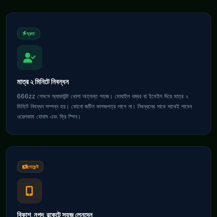
দ্রুত
মাত্র ২ মিনিটে নিবন্ধন
666zz গেমসে অ্যাকাউন্ট খোলা অত্যন্ত সহজ। মোবাইল নম্বর বা ইমেইল দিয়ে মাত্র ২
মিনিটে নিবন্ধন সম্পন্ন হয়। কোনো জটিল কাগজপত্র লাগে না। নিবন্ধনের সাথে সাথেই পাবেন
ওয়েলকাম বোনাস এবং ফ্রি স্পিন।
পেমেন্ট
বিকাশ, নগদ, রকেটে সহজ লেনদেন