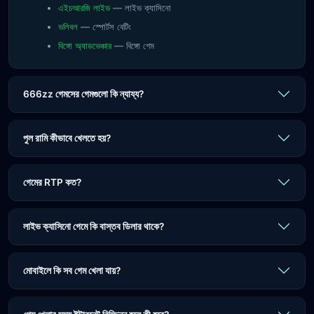
এইচআরজি লাইভ
— লাইভ ক্যাসিনো
ভলিবল
— স্পোর্টস বেটিং
বিঙ্গো অ্যাডভেঞ্চার
— বিঙ্গো গেম
666zz গেমসের গেমগুলো কি ন্যায্য?
পুল রামি কীভাবে খেলতে হয়?
গেমের RTP কত?
লাইভ ক্যাসিনো গেমে কি বাস্তব ডিলার থাকে?
মোবাইলে কি সব গেম খেলা যায়?