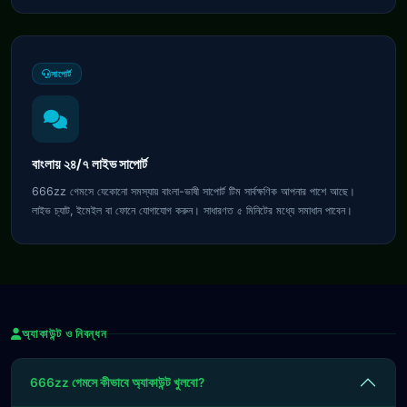
সাপোর্ট
বাংলায় ২৪/৭ লাইভ সাপোর্ট
666zz গেমসে যেকোনো সমস্যায় বাংলা-ভাষী সাপোর্ট টিম সার্বক্ষণিক আপনার পাশে আছে।
লাইভ চ্যাট, ইমেইল বা ফোনে যোগাযোগ করুন। সাধারণত ৫ মিনিটের মধ্যে সমাধান পাবেন।
অ্যাকাউন্ট ও নিবন্ধন
666zz গেমসে কীভাবে অ্যাকাউন্ট খুলবো?