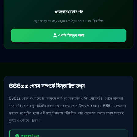
ওয়েলকাম বোনাস পান
নতুন সদস্যদের জন্য ৳৫,০০০ পর্যন্ত বোনাস + ৫০ ফ্রি স্পিন
এখনই নিবন্ধন করুন
666zz গেমস সম্পর্কে বিস্তারিত তথ্য
666zz গেমস বাংলাদেশের অন্যতম জনপ্রিয় অনলাইন গেমিং প্ল্যাটফর্ম। এখানে হাজারো
বাংলাদেশি খেলোয়াড় প্রতিদিন তাদের পছন্দের গেম খেলে উপভোগ করছেন। 666zz গেমসের
সবচেয়ে বড় সুবিধা হলো এটি সম্পূর্ণ বাংলায় পরিচালিত, তাই যেকোনো বয়সের মানুষ সহজেই
বুঝতে ও খেলতে পারেন।
গুরুত্বপূর্ণ তথ্য