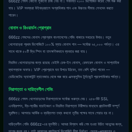
666zz গেমস কোনো লুকানো চার্জ নেয় না। সর্বনিম্ন ৳১০০ ডিপোজিট করেই গেম শুরু করা
যায়। VIP সদস্যরা উইথড্রয়ালে অগ্রাধিকার পান এবং উচ্চতর সীমায় লেনদেন করতে
পারেন।
বোনাস ও রিওয়ার্ডস প্রোগ্রাম
666zz গেমসের বোনাস প্রোগ্রাম বাংলাদেশের গেমিং বাজারে সবচেয়ে উদার। নতুন
খেলোয়াড়রা প্রথম ডিপোজিটে ১০০% ম্যাচ বোনাস পান — সর্বোচ্চ ৳৫,০০০ পর্যন্ত। এর
সাথে থাকে ৫০টি ফ্রি স্পিন যা তাৎক্ষণিকভাবে ব্যবহার করা যায়।
নিয়মিত খেলোয়াড়দের জন্য রয়েছে ডেইলি চেক-ইন বোনাস, রেফারেল বোনাস ও সাপ্তাহিক
ক্যাশব্যাক অফার। VIP প্রোগ্রামে যত উপরে উঠবেন, তত বেশি সুবিধা পাবেন —
ডেডিকেটেড অ্যাকাউন্ট ম্যানেজার থেকে শুরু করে এক্সক্লুসিভ টুর্নামেন্টে প্রবেশাধিকার পর্যন্ত।
নিরাপত্তা ও দায়িত্বশীল গেমিং
666zz গেমস খেলোয়াড়দের নিরাপত্তাকে সর্বোচ্চ গুরুত্ব দেয়। ২৫৬-বিট SSL
এনক্রিপশন, দ্বি-স্তরীয় যাচাইকরণ ও নিয়মিত নিরাপত্তা নিরীক্ষার মাধ্যমে প্ল্যাটফর্মটি সম্পূর্ণ
সুরক্ষিত। আপনার আর্থিক ও ব্যক্তিগত তথ্য কখনো তৃতীয় পক্ষের সাথে শেয়ার হয় না।
দায়িত্বশীল গেমিং 666zz-এর মূলনীতি। আমরা বিশ্বাস করি গেম হওয়া উচিত আনন্দের জন্য,
চাপের জন্য নয়। তাই আমাদের প্ল্যাটফর্মে ডিপোজিট সীমা নির্ধারণ, সেলফ-এক্সক্লুশন ও