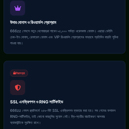
উদার বোনাস ও রিওয়ার্ডস প্রোগ্রাম
666zz গেমসে নতুন খেলোয়াড়রা পাবেন ৳৫,০০০ পর্যন্ত ওয়েলকাম বোনাস। এছাড়া ডেইলি
চেক-ইন বোনাস, রেফারেল বোনাস এবং VIP রিওয়ার্ডস প্রোগ্রামের মাধ্যমে প্রতিদিন বাড়তি সুবিধা
পাওয়া যায়।
নিরাপত্তা
SSL এনক্রিপশন ও RNG সার্টিফাইড
666zz গেমস প্ল্যাটফর্মে ২৫৬-বিট SSL এনক্রিপশন ব্যবহার করা হয়। সব গেমের ফলাফল
RNG-সার্টিফাইড, তাই কোনো কারচুপির সুযোগ নেই। দ্বি-স্তরীয় যাচাইকরণ আপনার
অ্যাকাউন্টকে সুরক্ষিত রাখে।