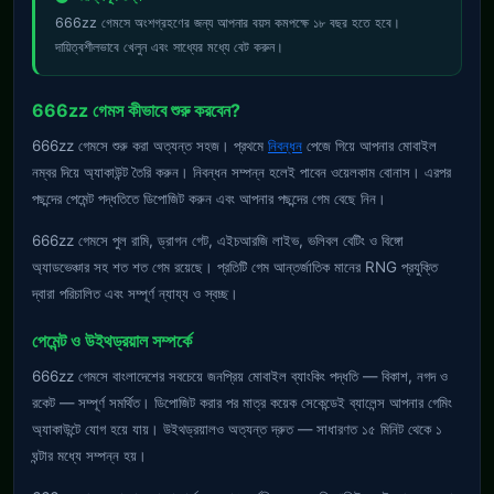
666zz গেমসে অংশগ্রহণের জন্য আপনার বয়স কমপক্ষে ১৮ বছর হতে হবে।
দায়িত্বশীলভাবে খেলুন এবং সাধ্যের মধ্যে বেট করুন।
666zz গেমস কীভাবে শুরু করবেন?
666zz গেমসে শুরু করা অত্যন্ত সহজ। প্রথমে
নিবন্ধন
পেজে গিয়ে আপনার মোবাইল
নম্বর দিয়ে অ্যাকাউন্ট তৈরি করুন। নিবন্ধন সম্পন্ন হলেই পাবেন ওয়েলকাম বোনাস। এরপর
পছন্দের পেমেন্ট পদ্ধতিতে ডিপোজিট করুন এবং আপনার পছন্দের গেম বেছে নিন।
666zz গেমসে পুল রামি, ড্রাগন গেট, এইচআরজি লাইভ, ভলিবল বেটিং ও বিঙ্গো
অ্যাডভেঞ্চার সহ শত শত গেম রয়েছে। প্রতিটি গেম আন্তর্জাতিক মানের RNG প্রযুক্তি
দ্বারা পরিচালিত এবং সম্পূর্ণ ন্যায্য ও স্বচ্ছ।
পেমেন্ট ও উইথড্রয়াল সম্পর্কে
666zz গেমসে বাংলাদেশের সবচেয়ে জনপ্রিয় মোবাইল ব্যাংকিং পদ্ধতি — বিকাশ, নগদ ও
রকেট — সম্পূর্ণ সমর্থিত। ডিপোজিট করার পর মাত্র কয়েক সেকেন্ডেই ব্যালেন্স আপনার গেমিং
অ্যাকাউন্টে যোগ হয়ে যায়। উইথড্রয়ালও অত্যন্ত দ্রুত — সাধারণত ১৫ মিনিট থেকে ১
ঘন্টার মধ্যে সম্পন্ন হয়।