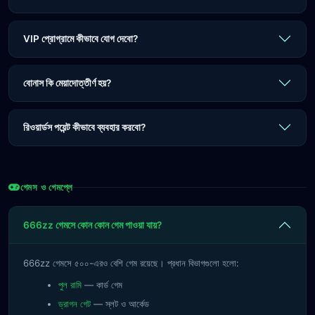
VIP প্রোগ্রামে কীভাবে যোগ দেবো?
বোনাস কি মেয়াদোত্তীর্ণ হয়?
রিওয়ার্ডস পয়েন্ট কীভাবে ব্যবহার করবো?
গেমস ও গেমপ্লে
666zz গেমসে কোন কোন গেম পাওয়া যায়?
666zz গেমসে ৫০০-এরও বেশি গেম রয়েছে। প্রধান বিভাগগুলো হলো:
পুল রামি
— কার্ড গেম
ড্রাগন গেট
— স্লট ও আর্কেড