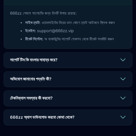
666zz গেমসে সাপোর্টের জন্য তিনটি উপায় রয়েছে:
লাইভ চ্যাট:
ওয়েবসাইটের নিচের ডান কোণে চ্যাট আইকনে ক্লিক করুন
ইমেইল:
support@666zz.vip
টিকেট সিস্টেম:
অ যাকাউন্টের সাপোর্ট সেকশন থেকে টিকেট সাবমিট করুন
সাপোর্ট টিম কি বাংলায় সাহায্য করে?
অভিযোগ জানানোর পদ্ধতি কী?
টেকনিক্যাল সমস্যায় কী করবো?
666zz অ্যাপ ডাউনলোড করবো কোথা থেকে?