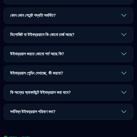
কোন কোন পেমেন্ট পদ্ধতি সমর্থিত?
ডিপোজিট বা উইথড্রয়ালে কি কোনো চার্জ আছে?
উইথড্রয়াল করতে কোনো শর্ত আছে কি?
উইথড্রয়াল পেন্ডিং দেখাচ্ছে, কী করবো?
কি অন্যের অ্যাকাউন্টে উইথড্রয়াল করা যাবে?
সর্বনিম্ন উইথড্রয়াল পরিমাণ কত?