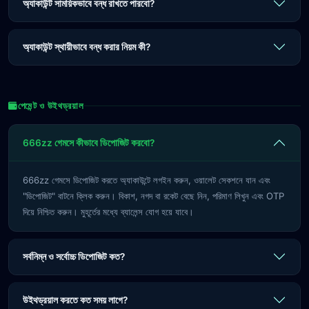
অ্যাকাউন্ট সাময়িকভাবে বন্ধ রাখতে পারবো?
অ্যাকাউন্ট স্থায়ীভাবে বন্ধ করার নিয়ম কী?
পেমেন্ট ও উইথড্রয়াল
666zz গেমসে কীভাবে ডিপোজিট করবো?
666zz গেমসে ডিপোজিট করতে অ্যাকাউন্টে লগইন করুন, ওয়ালেট সেকশনে যান এবং
"ডিপোজিট" বাটনে ক্লিক করুন। বিকাশ, নগদ বা রকেট বেছে নিন, পরিমাণ লিখুন এবং OTP
দিয়ে নিশ্চিত করুন। মুহূর্তের মধ্যে ব্যালেন্স যোগ হয়ে যাবে।
সর্বনিম্ন ও সর্বোচ্চ ডিপোজিট কত?
উইথড্রয়াল করতে কত সময় লাগে?