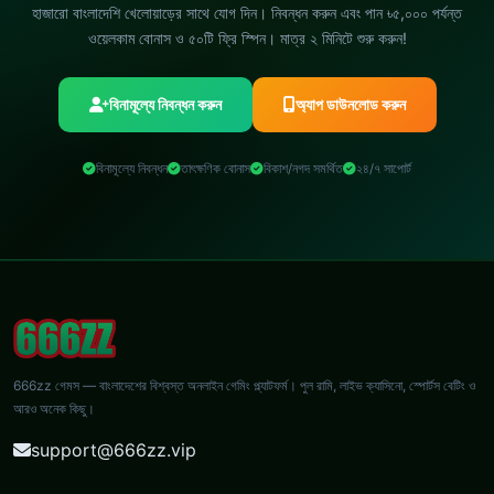
হাজারো বাংলাদেশি খেলোয়াড়ের সাথে যোগ দিন। নিবন্ধন করুন এবং পান ৳৫,০০০ পর্যন্ত
ওয়েলকাম বোনাস ও ৫০টি ফ্রি স্পিন। মাত্র ২ মিনিটে শুরু করুন!
বিনামূল্যে নিবন্ধন করুন
অ্যাপ ডাউনলোড করুন
বিনামূল্যে নিবন্ধন
তাৎক্ষণিক বোনাস
বিকাশ/নগদ সমর্থিত
২৪/৭ সাপোর্ট
666zz গেমস — বাংলাদেশের বিশ্বস্ত অনলাইন গেমিং প্ল্যাটফর্ম। পুল রামি, লাইভ ক্যাসিনো, স্পোর্টস বেটিং ও
আরও অনেক কিছু।
support@666zz.vip