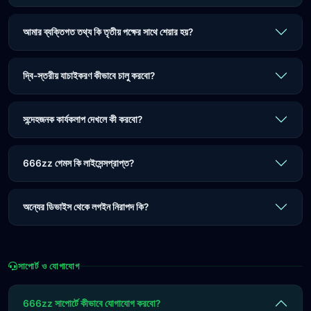
আমার ব্যক্তিগত তথ্য কি তৃতীয় পক্ষের সাথে শেয়ার হয়?
দ্বি-স্তরীয় যাচাইকরণ কীভাবে চালু করবো?
সন্দেহজনক কার্যকলাপ দেখলে কী করবো?
666zz গেমস কি লাইসেন্সপ্রাপ্ত?
অন্যের ডিভাইস থেকে লগইন নিরাপদ কি?
সাপোর্ট ও যোগাযোগ
666zz সাপোর্টে কীভাবে যোগাযোগ করবো?