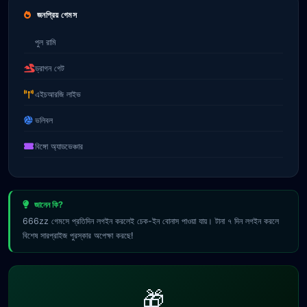
জনপ্রিয় গেমস
পুল রামি
ড্রাগন গেট
এইচআরজি লাইভ
ভলিবল
বিঙ্গো অ্যাডভেঞ্চার
জানেন কি?
666zz গেমসে প্রতিদিন লগইন করলেই চেক-ইন বোনাস পাওয়া যায়। টানা ৭ দিন লগইন করলে
বিশেষ সারপ্রাইজ পুরস্কার অপেক্ষা করছে!
🎁